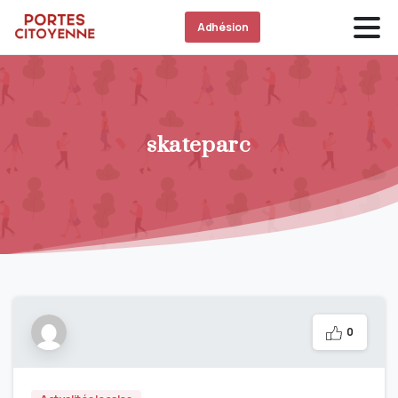
Adhésion
skateparc
0