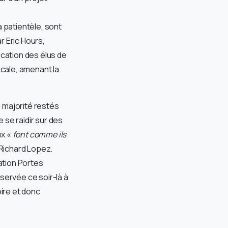
a patientèle, sont
r Eric Hours,
ication des élus de
cale, amenant la
 majorité restés
 se raidir sur des
ux «
font comme
ils
 Richard Lopez.
iation Portes
servée ce soir-là à
oire et donc