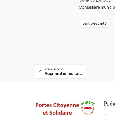
Marie-Jo BAYOUD-
Conseillère munici
centre de santé
Previous post
Augmenter les tarifs de la restauration scolaire est inacceptable !
Prés