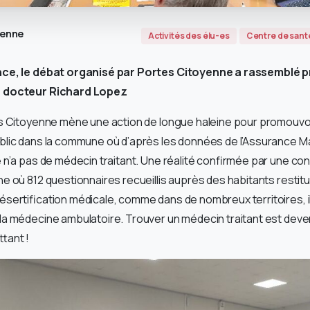
yenne
Activités des élu-es
Centre de sant
nce, le débat organisé par Portes Citoyenne a rassemblé p
e docteur Richard Lopez
s Citoyenne mène une action de longue haleine pour promouvoir
lic dans la commune où d’après les données de l’Assurance Mal
 n’a pas de médecin traitant. Une réalité confirmée par une co
e où 812 questionnaires recueillis auprès des habitants restitu
sertification médicale, comme dans de nombreux territoires, il
a médecine ambulatoire. Trouver un médecin traitant est deven
tant !