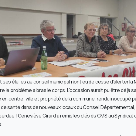
ses élu-es au conseil municipal n’ont eu de cesse d’alerter la M
 le problème à bras le corps. L’occasion aurait pu être déjà sai
é en centre-ville et propriété de la commune, rendu inoccupé p
de santé dans de nouveaux locaux du Conseil Départemental, ava
perdue ! Geneviève Girard a remis les clés du CMS au Syndicat 
.