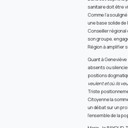
sanitaire doit êtr
Comme l’a souligné 
une base solide de 
Conseiller régional
son groupe, engagés
Région à amplifier
Quant à Geneviève G
absents ou silencie
positions dogmatiqu
veulent et où ils ve
Triste positionnemen
Citoyenne la somme 
un débat sur un prob
l’ensemble de la po