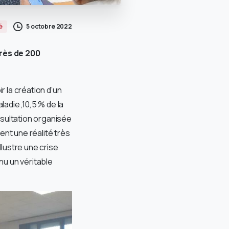
5 octobre 2022
é
rès de 200
 la création d’un
adie ,10,5 % de la
nsultation organisée
ent une réalité très
lustre une crise
u un véritable