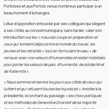
Portoises et aux Portois venus nombreux participer à un
beau moment d’échanges.
L’élue d’opposition entourée par ses collègues qui siègent
à ses côtés au conseil municipal a, sans tarder, caler son
introduction sur les «
mauvais coups en préparation et
ceux qui tombent déjà contre le monde du travail, les
jeunes et les retraités » tout en formulant le vœu « de
renouer avec nos valeurs d’humanistes et rester mobilisés
pour porter les valeurs de paix, d’humanité, de solidarité et
de fraternité »
.
«
Nous sommes et serons toujours aux côtés de ceux qui
luttent et qui refusent toutes les injustices
»
, insistera la
présidente, écorchant au passage
« les choix politiques
et les méthodes de Geneviève Girard et de sa majorité