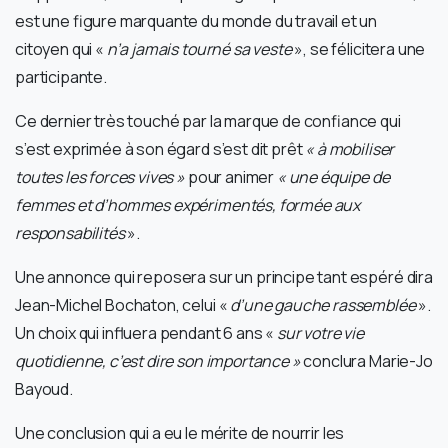
est une figure marquante du monde du travail et un
citoyen qui «
n’a jamais tourné sa veste
», se félicitera une
participante.
Ce dernier très touché par la marque de confiance qui
s’est exprimée à son égard s’est dit prêt
« à mobiliser
toutes les forces vives »
pour animer
« une équipe de
femmes et d’hommes expérimentés, formée aux
responsabilités
».
Une annonce qui reposera sur un principe tant espéré dira
Jean-Michel Bochaton, celui «
d’une gauche rassemblée
».
Un choix qui influera pendant 6 ans «
sur votre vie
quotidienne, c’est dire son importance »
conclura Marie-Jo
Bayoud.
Une conclusion qui a eu le mérite de nourrir les