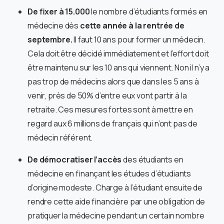
De fixer à
15.000
le nombre d’étudiants formés en
médecine dès
cette année à la rentrée de
septembre.
Il faut 10 ans pour former un médecin.
Cela doit être décidé immédiatement et l’effort doit
être maintenu sur les 10 ans qui viennent. Non il n’y a
pas trop de médecins alors que dans les 5 ans à
venir, près de 50% d’entre eux vont partir à la
retraite. Ces mesures fortes sont à mettre en
regard aux 6 millions de français qui n’ont pas de
médecin référent.
De démocratiser l’accès
des étudiants en
médecine en finançant les études d’étudiants
d’origine modeste. Charge à l’étudiant ensuite de
rendre cette aide financière par une obligation de
pratiquer la médecine pendant un certain nombre