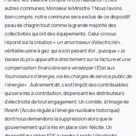
autres communes, Monsieur le Ministre ? Nous l’avons
bien compris, notre commune sera exclue de ce dispositif
peau de chagrin tout comme la grande majorité des
collectivités qui ont des équipements. Celui-ci nous
répond sur la création «
un amortisseur d’électricité
» ,
véritable usine à gaz qui a son pesant d’or , puisque
« la
baisse du prix apparaîtra directement sur la facture et une
compensation financière sera versée par l’État aux
fournisseurs d’énergie, via les charges de service public de
l’énergie
» . Autrement dit, c’est l’impôt des contribuables
qui sera mis à contribution, dispensant les distributeurs
d’électricité de tout engagement. Un comble, à l’image de
l’Arenh (Accès régulé à l’énergie nucléaire historique),
dont nous demandons la suppression alors que le
gouvernement qui l’a mis en place s’en félicite. Un
dispositif qui oblige EDF à vendre à perte l’électricité