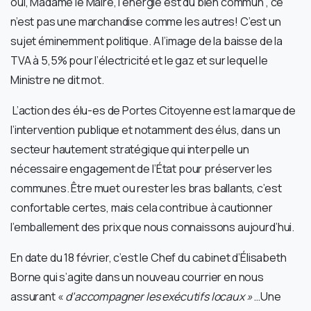
oui, Madame le Maire, l’énergie est du bien commun , ce
n’est pas une marchandise comme les autres! C’est un
sujet éminemment politique. A l’image de la baisse de la
TVA à 5,5% pour l’électricité et le gaz et sur lequel le
Ministre ne dit mot.
L’action des élu-es de Portes Citoyenne est la marque de
l’intervention publique et notamment des élus, dans un
secteur hautement stratégique qui interpelle un
nécessaire engagement de l’État pour préserver les
communes. Être muet ou rester les bras ballants, c’est
confortable certes, mais cela contribue à cautionner
l’emballement des prix que nous connaissons aujourd’hui.
En date du 18 février, c’est le Chef du cabinet d’Élisabeth
Borne qui s’agite dans un nouveau courrier en nous
assurant «
d’accompagner les exécutifs locaux »
…Une