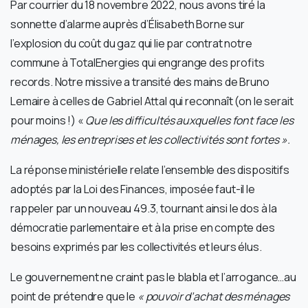
Par courrier du 18 novembre 2022, nous avons tiré la
sonnette d’alarme auprès d’Élisabeth Borne sur
l’explosion du coût du gaz qui lie par contrat notre
commune à TotalEnergies qui engrange des profits
records. Notre missive a transité des mains de Bruno
Lemaire à celles de Gabriel Attal qui reconnaît (on le serait
pour moins !) «
Que les difficultés auxquelles font face les
ménages, les entreprises et les collectivités sont fortes ».
La réponse ministérielle relate l’ensemble des dispositifs
adoptés par la Loi des Finances, imposée faut-il le
rappeler par un nouveau 49.3, tournant ainsi le dos à la
démocratie parlementaire et à la prise en compte des
besoins exprimés par les collectivités et leurs élus.
Le gouvernement ne craint pas le blabla et l’arrogance…au
point de prétendre que le
« pouvoir d’achat des ménages