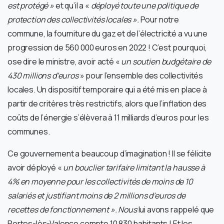
est protégé »
et qu’il a «
déployé toute une politique de
protection des collectivités locales ».
Pour notre
commune, la fourniture du gaz et de l’électricité a vu une
progression de 560 000 euros en 2022 ! C’est pourquoi,
ose dire le ministre, avoir acté «
un soutien budgétaire de
430 millions d’euros
» pour l’ensemble des collectivités
locales. Un dispositif temporaire qui a été mis en place à
partir de critères très restrictifs, alors que l’inflation des
coûts de l’énergie s’élèvera à 11 milliards d’euros pour les
communes.
Ce gouvernement a beaucoup d’imagination ! Il se félicite
avoir déployé «
un bouclier tarifaire limitant la hausse à
4% en moyenne pour les collectivités de moins de 10
salariés et justifiant moins de 2 millions d’euros de
recettes de fonctionnement ». Nous
lui avons rappelé que
Portes-lès-Valence compte 10 830 habitants ! Et les